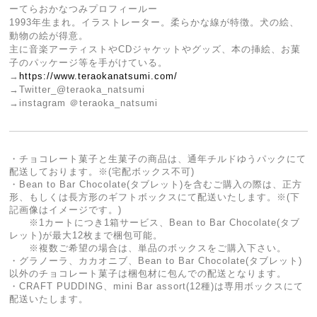
ーてらおかなつみプロフィールー
1993年生まれ。イラストレーター。柔らかな線が特徴。犬の絵、
動物の絵が得意。
主に音楽アーティストやCDジャケットやグッズ、本の挿絵、お菓
子のパッケージ等を手がけている。
→
https://www.teraokanatsumi.com/
→Twitter_@teraoka_natsumi
→instagram ＠teraoka_natsumi
・チョコレート菓子と生菓子の商品は、通年チルドゆうパックにて
配送しております。※(宅配ボックス不可)
・Bean to Bar Chocolate(タブレット)を含むご購入の際は、正方
形、もしくは長方形のギフトボックスにて配送いたします。※(下
記画像はイメージです。)
※1カートにつき1箱サービス、Bean to Bar Chocolate(タブ
レット)が最大12枚まで梱包可能。
※複数ご希望の場合は、単品のボックスをご購入下さい。
・グラノーラ、カカオニブ、Bean to Bar Chocolate(タブレット)
以外のチョコレート菓子は梱包材に包んでの配送となります。
・CRAFT PUDDING、mini Bar assort(12種)は専用ボックスにて
配送いたします。