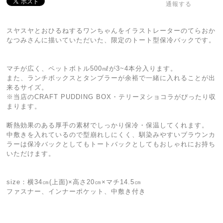
通報する
スヤスヤとおひるねするワンちゃんをイラストレーターのてらおか
なつみさんに描いていただいた、限定のトート型保冷バックです。
マチが広く、ペットボトル500㎖が3~4本分入ります。
また、ランチボックスとタンブラーが余裕で一緒に入れることが出
来るサイズ。
※当店のCRAFT PUDDING BOX・テリーヌショコラがぴったり収
まります。
断熱効果のある厚手の素材でしっかり保冷・保温してくれます。
中敷きを入れているので型崩れしにくく、馴染みやすいブラウンカ
ラーは保冷バックとしてもトートバックとしてもおしゃれにお持ち
いただけます。
size：横34㎝(上面)×高さ20㎝×マチ14.5㎝
ファスナー、インナーポケット、中敷き付き