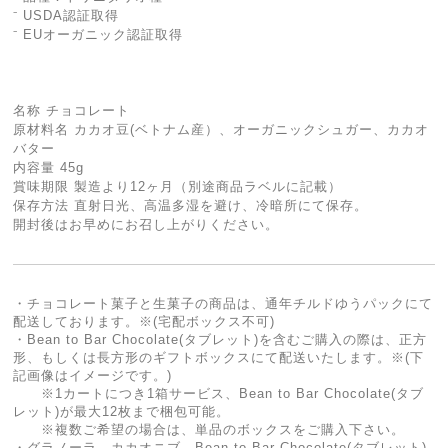
⁻ USDA認証取得
⁻ EUオーガニック認証取得
名称 チョコレート
原材料名 カカオ豆(ベトナム産）、オーガニックシュガー、カカオ
バター
内容量 45g
賞味期限 製造より12ヶ月（別途商品ラベルに記載）
保存方法 直射日光、高温多湿を避け、冷暗所にて保存。
開封後はお早めにお召し上がりください。
・チョコレート菓子と生菓子の商品は、通年チルドゆうパックにて
配送しております。※(宅配ボックス不可)
・Bean to Bar Chocolate(タブレット)を含むご購入の際は、正方
形、もしくは長方形のギフトボックスにて配送いたします。※(下
記画像はイメージです。)
※1カートにつき1箱サービス、Bean to Bar Chocolate(タブ
レット)が最大12枚まで梱包可能。
※複数ご希望の場合は、単品のボックスをご購入下さい。
・グラノーラ、カカオニブ、Bean to Bar Chocolate(タブレット)