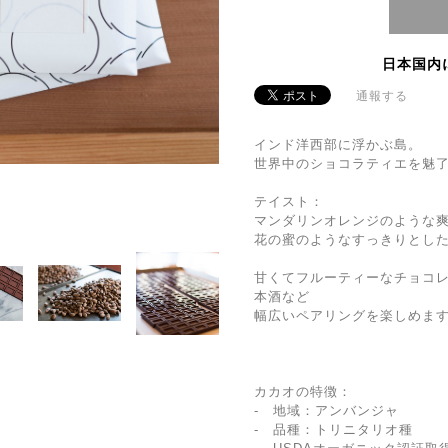
日本国内
通報する
インド洋西部に浮かぶ島。
世界中のショコラティエを魅
テイスト：
マンダリンオレンジのような
花の蜜のようなすっきりとし
甘くてフルーティーなチョコ
本酒など
幅広いペアリングを楽しめま
カカオの特徴：
- 地域：アンバンジャ
- 品種：トリニタリオ種