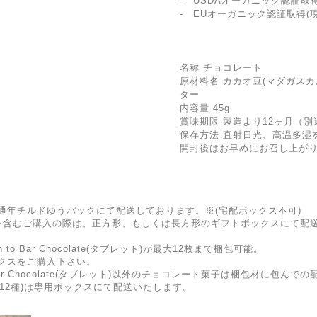
- USDAオーガニック認証取得
- EUオーガニック認証取得(
名称 チョコレート
原材料名 カカオ豆(マダガス
ター
内容量 45g
賞味期限 製造より12ヶ月（
保存方法 直射日光、高温多湿
開封後はお早めにお召し上が
通年チルドゆうパックにて配送しております。※(宅配ボックス不可)
e(タブレット)を含むご購入の際は、正方形、もしくは長方形のギフトボックスに
 Bar Chocolate(タブレット)が最大12枚まで梱包可能。
クスをご購入下さい。
Bar Chocolate(タブレット)以外のチョコレート菓子は梱包材に包んで
ssort(12種)は専用ボックスにて配送いたします。