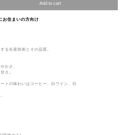
Add to cart
にお住まいの方向け
了する生産技術とその品質。
爽やかさ。
た甘さ。
レートの味わいはコーヒー、白ワイン、日
す。