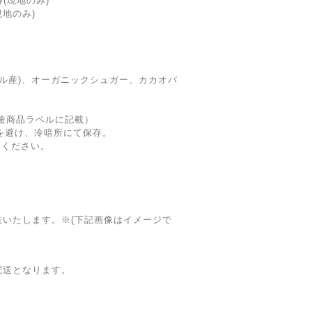
(現地のみ)
現地のみ)
カル産)、オーガニックシュガー、カカオバ
別途商品ラベルに記載）
を避け、冷暗所にて保存。
りください。
て配送いたします。※(下記画像はイメージで
の配送となります。