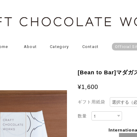
ome
About
Category
Contact
Official Si
[Bean to Bar]マダ
¥1,600
ギフト用紙袋
数量
Internationa